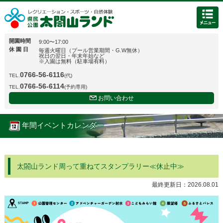
開園時間
9:00〜17:00
休 園 日
毎週火曜日（プール営業期間・G.W無休）
祝日の翌日・年末年始など
※入園は無料（駐車場有料）
0766-56-6116
TEL.
(代)
0766-56-6114
TEL.
(予約専用)
お問い合わせ
年間イベントカレンダー
太閤山ランド周って重ねてスタンプラリー≪休止中≫
最終更新日：
2026.08.01