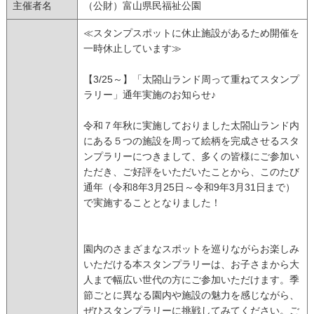
主催者名
（公財）富山県民福祉公園
≪スタンプスポットに休止施設があるため開催を
一時休止しています≫
【3/25～】「太閤山ランド周って重ねてスタンプ
ラリー」通年実施のお知らせ♪
令和７年秋に実施しておりました太閤山ランド内
にある５つの施設を周って絵柄を完成させるスタ
ンプラリーにつきまして、多くの皆様にご参加い
ただき、ご好評をいただいたことから、このたび
通年（令和8年3月25日～令和9年3月31日まで）
で実施することとなりました！
園内のさまざまなスポットを巡りながらお楽しみ
いただける本スタンプラリーは、お子さまから大
人まで幅広い世代の方にご参加いただけます。季
節ごとに異なる園内や施設の魅力を感じながら、
ぜひスタンプラリーに挑戦してみてください。ご