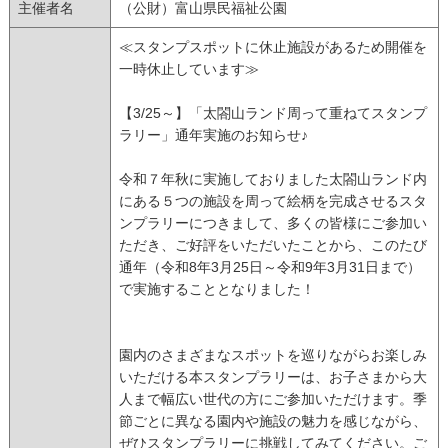
主催者名
（公財）富山県民福祉公園
≪スタンプスポットに休止施設があるため開催を
一時休止しています≫
【3/25～】「太閤山ランド周って重ねてスタンプ
ラリー」通年実施のお知らせ♪
令和７年秋に実施しておりました太閤山ランド内
にある５つの施設を周って絵柄を完成させるスタ
ンプラリーにつきまして、多くの皆様にご参加い
ただき、ご好評をいただいたことから、このたび
通年（令和8年3月25日～令和9年3月31日まで）
で実施することとなりました！
園内のさまざまなスポットを巡りながらお楽しみ
いただける本スタンプラリーは、お子さまから大
人まで幅広い世代の方にご参加いただけます。季
節ごとに異なる園内や施設の魅力を感じながら、
ぜひスタンプラリーに挑戦してみてください。ご