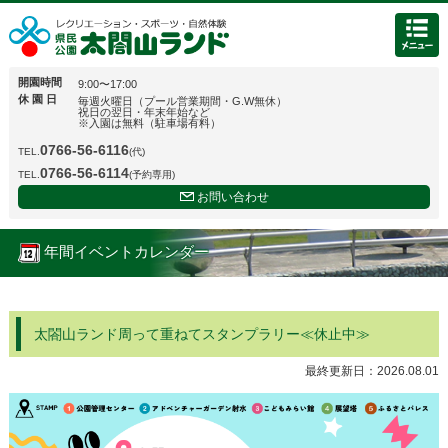
開園時間
9:00〜17:00
休 園 日
毎週火曜日（プール営業期間・G.W無休）
祝日の翌日・年末年始など
※入園は無料（駐車場有料）
0766-56-6116
TEL.
(代)
0766-56-6114
TEL.
(予約専用)
お問い合わせ
年間イベントカレンダー
太閤山ランド周って重ねてスタンプラリー≪休止中≫
最終更新日：
2026.08.01