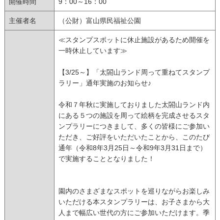
開催時間
9：00～16：00
主催者名
（公財）富山県民福祉公園
≪スタンプスポットに休止施設があるため開催を
一時休止しています≫
【3/25～】「太閤山ランド周って重ねてスタンプ
ラリー」通年実施のお知らせ♪
令和７年秋に実施しておりました太閤山ランド内
にある５つの施設を周って絵柄を完成させるスタ
ンプラリーにつきまして、多くの皆様にご参加い
ただき、ご好評をいただいたことから、このたび
通年（令和8年3月25日～令和9年3月31日まで）
で実施することとなりました！
園内のさまざまなスポットを巡りながらお楽しみ
いただける本スタンプラリーは、お子さまから大
人まで幅広い世代の方にご参加いただけます。季