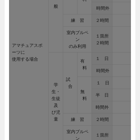
般
時間外
練 習
２時間
室内ブルペ
１箇所
ン
２時間
アマチュアスポ
のみ利用
ーツに
１ 日
使用する場合
有
料
時間外
試
１ 日
学
合
生・
無
半 日
生徒
料
及
時間外
び児
童
練 習
２時間
室内ブルペ
１箇所
ン