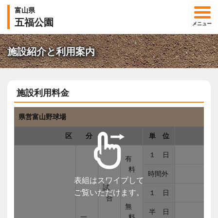
富山県
五福公園
メニュー
施設紹介と利用案内
施設利用料金
県営富山野球場
区 分
単 位
１ 日
有
料
時間外
表組はスワイプして
試
ご覧いただけます。
１ 日
合
無
半 日
一
料