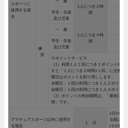
一 般
スポーツに
1人につき２時
使用する場
学生・生徒
間
合
及び児童
一 般
1人につき４時
学生・生徒
間
及び児童
練
習
※ポイントサ－ビス
（1）利用１人１回につき１ポイント付き
すと「１人につき２時間×１回」に交換で
曜日はポイントを割り増しします。
水曜日：１回の利用につき１人２ポイント
金曜日：１回の利用につき１人３ポイント
（2）ポイントの有効期間は、「最初に利用
間」です。
1日の入
アマチュアスポーツ以外に使用す
る額に1.
１ 日
る場合
(その額が