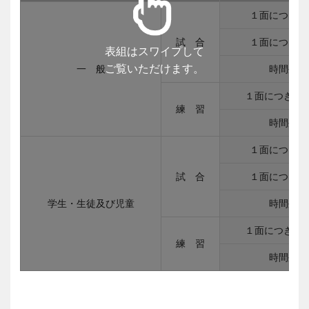
１面につき１
試 合
１面につき半
表組はスワイプして
ご覧いただけます。
一 般
時間外
１面につき２
練 習
時間外
１面につき１
試 合
１面につき半
学生・生徒及び児童
時間外
１面につき２
練 習
時間外