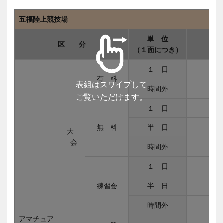
五福陸上競技場
単 位
区 分
（１面につき）
１ 日
有 料
表組はスワイプして
時間外
ご覧いただけます。
１ 日
無 料
半 日
大
会
時間外
１ 日
練習会
半 日
時間外
アマチュア