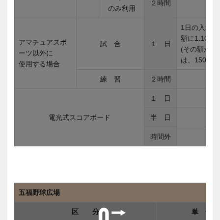
２時間
のみ利用
1日の入場
額に1.10
アマチュアスポ
試 合
１ 日
(その額が15
ーツ以外に
は、150,91
使用する場合
練 習
２時間
１ 日
電光式スコアボード
半 日
時間外
五福野球広場
区 分
単 位