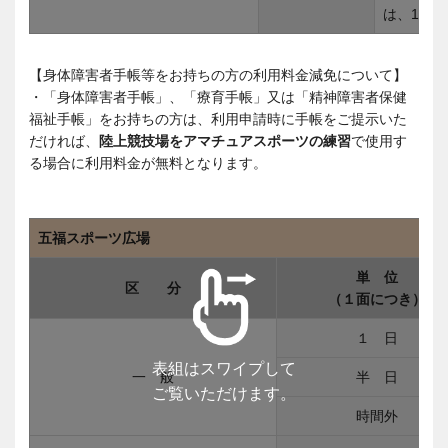
は、187,5
【身体障害者手帳等をお持ちの方の利用料金減免について】
・「身体障害者手帳」、「療育手帳」又は「精神障害者保健
福祉手帳」をお持ちの方は、利用申請時に手帳をご提示いた
だければ、
陸上競技場をアマチュアスポーツの練習
で使用す
る場合に利用料金が無料となります。
五福スポーツ広場
単 位
区 分
（１面につき）
１ 日
表組はスワイプして
一 般
半 日
ご覧いただけます。
時間外