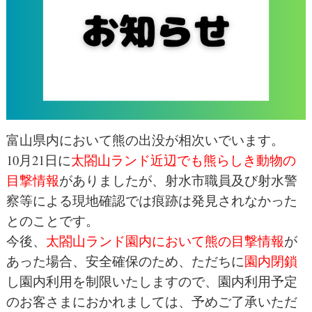
富
山県内において熊の出没が相次いでいます。
10月21日に
太閤山ランド近辺でも熊らしき動物の
目撃情報
がありましたが、射水市職員及び射水警
察等による現地確認では痕跡は発見されなかった
とのことです。
今後、
太閤山ランド園内において熊の目撃情報
が
あった場合、安全確保のため、ただちに
園内閉鎖
し園内利用を制限いたしますので、園内利用予定
のお客さまにおかれましては、予めご了承いただ