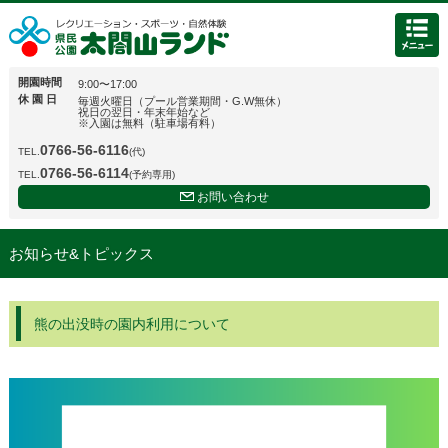
開園時間
9:00〜17:00
休 園 日
毎週火曜日（プール営業期間・G.W無休）
祝日の翌日・年末年始など
※入園は無料（駐車場有料）
0766-56-6116
TEL.
(代)
0766-56-6114
TEL.
(予約専用)
お問い合わせ
お知らせ&トピックス
熊の出没時の園内利用について