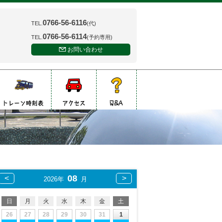
0766-56-6116
TEL.
(代)
0766-56-6114
TEL.
(予約専用)
お問い合わせ
08
2026年
月
日
月
火
水
木
金
土
26
27
28
29
30
31
1