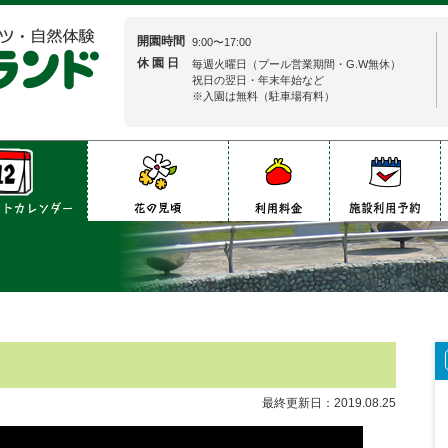
開園時間
9:00〜17:00
休 園 日
毎週火曜日（プール営業期間・G.W無休）
祝日の翌日・年末年始など
※入園は無料（駐車場有料）
最終更新日：
2019.08.25